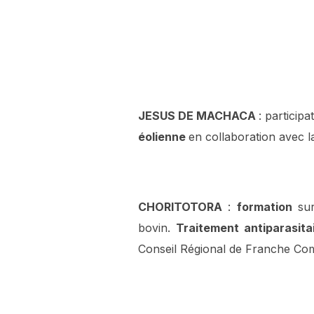
JESUS DE MACHACA
: particip
éolienne
en collaboration avec l
CHORITOTORA
:
formation
sur 
bovin.
Traitement antiparasit
Conseil Régional de Franche Comt